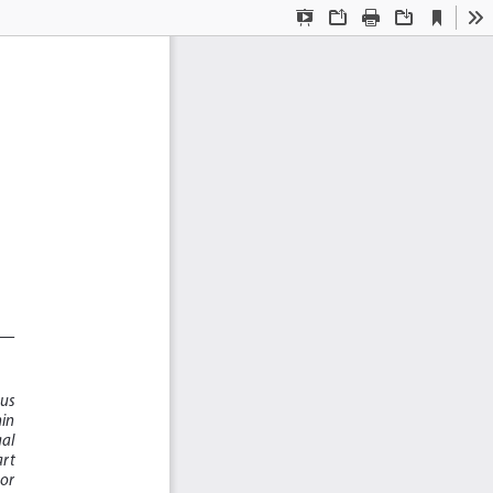
Current
Presentation
Open
Print
Download
To
View
Mode
 
 
us  
in 
al  
rt  
or  