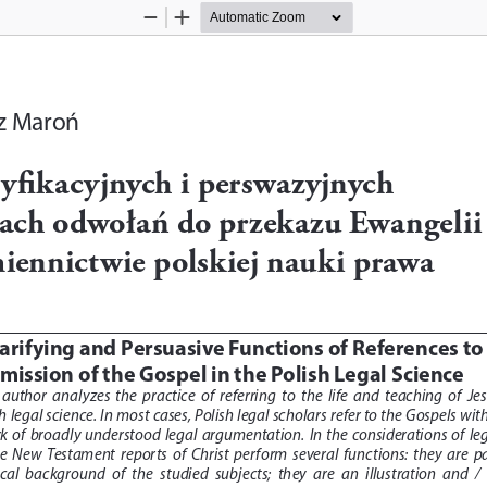
Zoom
Zoom
Out
In
z Maroń
yfikacyjnych i perswazyjnych 
ach odwołań do przekazu Ewangelii
iennictwie polskiej nauki prawa
arifying and Persuasive Functions of References to
mission of the Gospel in the Polish Legal Science
 author  analyzes  the  practice  of  referring  to  the  life  and  teaching  of  Jes
sh legal science. In most cases, Polish legal scholars refer to the Gospels with
 of  broadly  understood  legal  argumentation.  In  the  considerations  of  leg
 New  Testament  reports  of  Christ  perform  several  functions:  they  are  pa
ical  background  of  the  studied  subjects;  they  are  an  illustration  and  /  