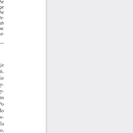
he  
ge  
he 
le
-
h  
w.  
na
-
je 
.  
e  
y
-
ry
-
ym  
Po 
o  
w
-
la  
,  