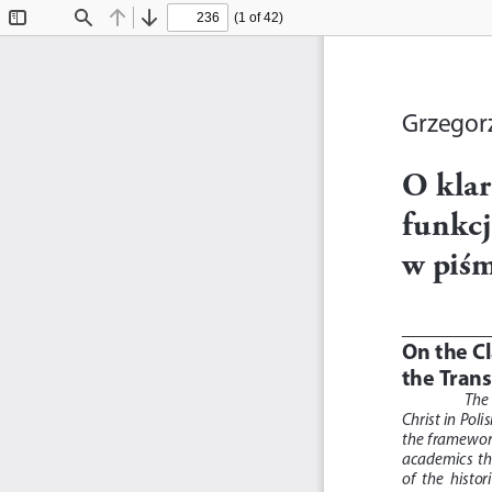
(1 of 42)
Toggle
Find
Previous
Next
Sidebar
Grzegor
O klar
funkcj
w piśm
On the Cl
the Trans
The 
Christ in Poli
the  framework 
academics  the 
of  the  histor