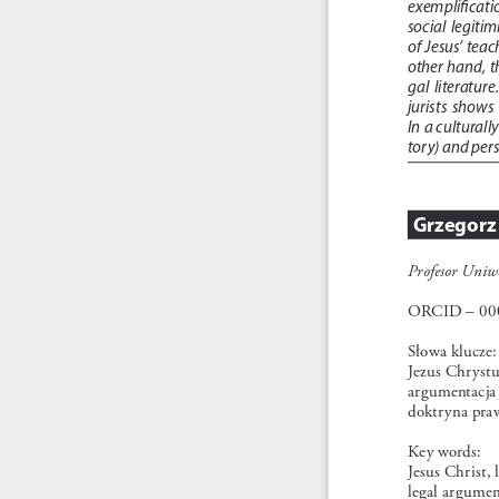
exemplification 
social  legitim
of Jesus’ teac
other hand, t
gal  literature
jurists  shows  
In a culturall
tory) and pers
Grzegorz
Profesor Uniw
ORCID – 000
Słowa klucze:
Jezus Chrystu
argumentacja 
doktryna pra
Key words: 
Jesus Christ, 
legal argument