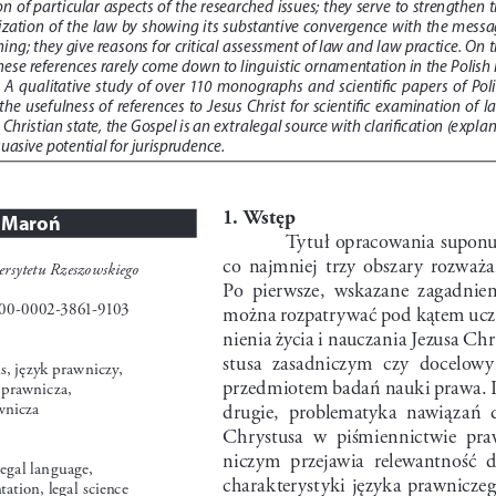
 of  particular  aspects  of  the  researched  issues;  they  serve  to  strengthen  t
ization  of  the  law  by  showing  its  substantive  convergence  with  the  messa
hing; they give reasons for critical assessment of law and law practice. On t
hese references rarely come down to linguistic ornamentation in the Polish 
.  A  qualitative  study  of  over  110  monographs  and  scientific  papers  of  Polis
the  usefulness  of  references  to  Jesus  Christ  for  scientific  examination  of  la
y Christian state, the Gospel is an extralegal source with clarification (expla
uasive potential for jurisprudence.
1. Wstęp
 Maroń
Tytuł opracowania suponu
co  najmniej  trzy  obszary  rozważań
ersytetu Rzeszowskiego
Po  pierwsze,  wskazane  zagadnieni
0-0002-3861-9103
można rozpatrywać pod kątem ucz
nienia życia i nauczania Jezusa Ch
stusa  zasadniczym  czy  docelow
s, język prawniczy, 
przedmiotem badań nauki prawa. 
prawnicza, 
wnicza
drugie,  problematyka  nawiązań  d
Chrystusa  w  piśmiennictwie  pra
niczym  przejawia  relewantność  d
legal language, 
charakterystyki  języka  prawniczego
ation, legal science 