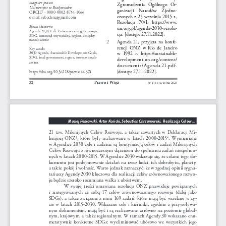
magister prawa
Zgromadzenia  Ogólnego  Or
-
Uniwersytet w Białymstoku
ganizacji    Narodów    Zjedno
-
ORCID – 0000-0002-8754-1066
czonych z 25 września 2015 r., 
e-mail: sebachrz@gmail.com
Rezolucja   70/1.   https://www.
Słowa kluczowe:
un.org.pl/agenda-2030-rezolu
-
Agenda 2030, Cele Zrównoważonego Rozwoju, 
cja
. [dostęp: 27.11.2022].
SDG, samorząd terytorialny, region, umiędzy
-
narodowienie 
2 
Agenda  21,  przyjęta  na  konfe
-
rencji  ONZ  w  Rio  de  Janeiro  
Key words: 
w  1992  r.  https://sustainable
-
2030 Agenda, Sustainable Development Goals, 
SDG, local government, region, internationali
-
development.un.org/content/
zation
documents/Agenda21.pdf
.  
[dostęp: 27.11.2022].
https://doi.org/10.36128/priw.vi44.574
32
Prawo i Więź 
nr 1 (44) wiosna 2023
,  Realizacja Celów ...
Maciej Perkowski, Artur Kosicki, Sebastian Chrzanowski
21  tzw.  Milenijnych  Celów  Rozwoju,  a  także  zawartych  w  Deklaracji  Mi
-
lenijnej  ONZ
,  które  były  realizowane  w  latach  2000-2015
.
Wymienione 
3
4
w  Agendzie  2030  cele  i  zadania  są  kontynuacją  celów  i  zadań  Milenijnych  
Celów Rozwoju z równoczesnym dążeniem do spełniania zadań niespełnio
-
nych w latach 2000-2015.
W Agendzie 2030 wskazuje się, że celami tego do
-
kumentu jest podejmowanie działań na rzecz ludzi, ich dobrobytu, planety, 
a także pokój i wolność. Warto jednak zaznaczyć, że w zgodnej opinii sygna
-
tariuszy Agendy 2030 kluczowa dla realizacji celów zrównoważonego rozwo
-
ju będzie szeroko rozumiana walka z ubóstwem. 
W  swojej  treści  omawiana  rezolucja  ONZ  przewiduje  powiązanych  
i  zintegrowanych  ze  sobą  17  celów  zrównoważonego  rozwoju  (dalej  jako  
SDGs),  a  także  związane  z  nimi  169  zadań,  które  mają  być  wcielane  w  ży
-
cie  w  latach  2015-2030.  Wskazane  cele  i  kierunki,  zgodnie  z  przywoływa
-
nym  dokumentem,  mają  być  i  są  realizowane  zarówno  na  poziomie  global
-
nym, krajowym, a także regionalnym. W ramach Agendy 30 wskazano enu
-
meratywnie  konkretne  SDGs:  wyeliminować  ubóstwo  we  wszystkich  jego  