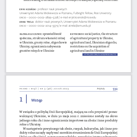
eryk k
osiński
profesor nauk prawnych
Uniwersytet Adama Mickiewicza w Poznaniu, Fulbright Fellow, Rice University
ORCID
 – 0000–0002–2899–5228 / e-mail: eryk.kosinski@rice.edu
anna t
rela 
doktor nauk prawnych, Uniwersytet Adama Mickiewicza w Poznaniu
ORCID
 – 0000–0002–2014–5579 / e-mail: atrela@amu.edu.pl
słowa kluczowe
: 
sprawiedliwość 
keywor
Ds
: 
social justice, the structure 
społeczna, struktura własności rolnej 
of agricultural property in Ukraine, 
w Ukrainie, grunty rolne, oligarchowie 
agricultural land, Ukrainian oligarchs, 
Ukrainy, ograniczenia nabywania 
restrictions on the acquisition of 
gruntów rolnych w Ukrainie
agricultural land in Ukraine
HTTPS://DOI.ORG/10.36128/PRIW.VI46.710
532
Prawo i więź | nr 3 (46) jesień 2023
Artykuły
1  |
Wstęp
W związku z polityką Unii Europejskiej, mającą na celu przynieść pomoc 
walczącej Ukrainie, w dniu 30 maja 2022 r. zniesione zostały na okres 
jednego roku cła i inne ograniczenia importowe na zboża i inne produkty 
rolne z Ukrainy.
W następstwie powyższego tak zboże, rzepak, kukurydza, jak i inne pro
-
dukty rolne zaczęły napływać szerokim strumieniem do Unii Europejskiej 
(dalej: 
ue
 albo Unia), w tym poprzez Polskę, powodując istotne zaburzenia 