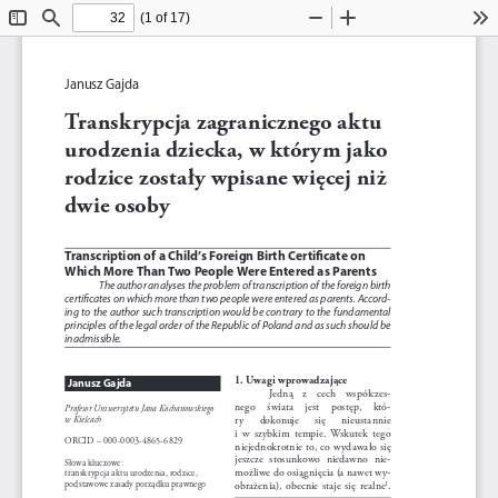
(1 of 17)
Toggle
Find
Zoom
Zoom
To
Sidebar
Out
In
Janusz Gajda
Transkrypcja zagranicznego aktu 
urodzenia dziecka, w którym jako 
rodzice zostały wpisane więcej niż 
dwie osoby
Transcription of a Child’s Foreign Birth Certificate on 
Which More Than Two People Were Entered as Parents
The author analyses the problem of transcription of the foreign birth 
certificates on which more than two people were entered as parents. Accord
-
ing to the author such transcription would be contrary to the fundamental 
principles of the legal order of the Republic of Poland and as such should be 
inadmissible.
1. Uwagi wprowadzające
Janusz Gajda
Jedną    z    cech    współczes
-
nego    świata    jest    postęp,    któ
-
Profesor Uniwersytetu Jana Kochanowskiego 
ry      dokonuje      się      nieustannie      
w Kielcach
i  w  szybkim  tempie.  Wskutek  tego  
ORCID – 000-0003-4865-6829
niejednokrotnie to, co wydawało się 
jeszcze  stosunkowo  niedawno  nie
-
Słowa kluczowe: 
możliwe do osiągnięcia (a nawet wy
-
transkrypcja aktu urodzenia, rodzice, 
podstawowe zasady porządku prawnego 
obrażenia),  obecnie  staje  się  realne
. 
1