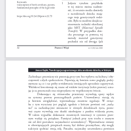
Keywords: 
1    
Jedynie    tytułem    przykładu    
transcription of birth certificate, parents, 
w  tej  mierze  można  nadmie
-
fundamental principles of the legal order
nić, iż ostatnio media doniosły 
o  narodzinach  dziecka  mają
-
https://doi.org/10.36128/priw.vi32.79
cego  troje  genetycznych  rodzi
-
ców. Było to możliwe dzięki za
-
stosowaniu  techniki  określanej  
jako  MST  (
Maternal  Spindle  
Transfer
).  W  przypadku  dzie
-
cka  poczętego  za  pomocą  tej  
metody   materiał   genetyczny   
pochodzi  nie  od  dwojga  (jak  
32
Prawo i Więź 
nr 2 (32) lato 2020
, Transkrypcja zagranicznego aktu urodzenia dziecka, w którym ...
Janusz Gajda
Zachodzące przemiany nie pozostają przy tym bez wpływu na kulturę i oby
-
czajowość  całych  społeczeństw.  Pojawiają  się  bowiem  nowe  poglądy,  podej
-
mowane  są  co  i  raz  próby  rewidowania  istniejących  uprzednio  zapatrywań.  
Wielokroć kwestionuje się znane od wieków instytucje (także prawne), uzna
-
jąc je za przestarzałe oraz nieprzydatne we współczesnym świecie. 
Dokonujące   się   różnorodne   przemiany   wywołują   spory   wpływ   
na   systemy   prawne   poszczególnych   państw.   Ustawodawcy   starają   się   
je   bowiem   uwzględniać,   wprowadzając   stosowne   regulacje.   W   związ
-
ku  z  tym  wyrażany  jest  pogląd,  zgodnie  z  którym  powinni  oni  „nadą
-
żać”  za  zachodzącymi  zmianami  w  różnych  dziedzinach  życia,  ponie
-
waż  często  wywołują  one  skutki  nieobojętne  z  punktu  widzenia  prawa.  
W  takim  wypadku  dokonanie  stosownych  innowacji  w  systemie  praw
-
nym  wydaje  się  pożądane.  Pamiętać  jednak  przy  tym  trzeba  o  znanym  
nie  od  dziś  postulacie  racjonalności  ustawodawcy
.  Wprowadzane  zmiany  
2
w  obowiązujących  przepisach  muszą  być  dobrze  przemyślane,  aby  mogły  
należycie  spełniać  swoją  rolę.  Ponadto,  racjonalny  ustawodawca  powinien  