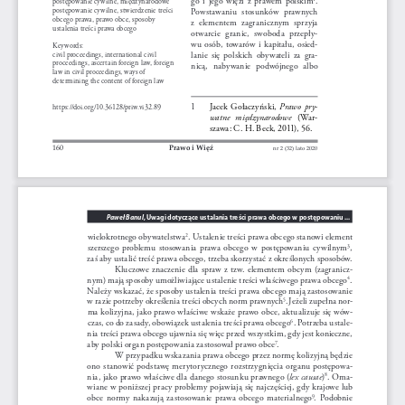
postępowanie cywilne, międzynarodowe 
postępowanie cywilne, stwierdzenie treści 
Powstawaniu  stosunków  prawnych  
obcego prawa, prawo obce, sposoby  
z  elementem  zagranicznym  sprzyja  
ustalenia treści prawa obcego
otwarcie  granic,  swoboda  przepły
-
wu  osób,  towarów  i  kapitału,  osied
-
Keywords: 
lanie  się  polskich  obywateli  za  gra
-
civil proceedings, international civil  
proceedings, ascertain foreign law, foreign 
nicą,  nabywanie  podwójnego  albo  
law in civil proceedings, ways of  
determining the content of foreign law
1 
Jacek  Gołaczyński,  
Prawo  pry
-
https://doi.org/10.36128/priw.vi32.89
watne   międzynarodowe
   ( Wa r
-
szawa: C. H. Beck, 2011), 56.
160
Prawo i Więź 
nr 2 (32) lato 2020
, Uwagi dotyczące ustalania treści prawa obcego w postępowaniu ...
Paweł Banul
wielokrotnego obywatelstwa
. Ustalenie treści prawa obcego stanowi element 
2
szerszego  problemu  stosowania  prawa  obcego  w  postępowaniu  cywilnym
, 
3
zaś aby ustalić treść prawa obcego, trzeba skorzystać z określonych sposobów. 
Kluczowe znaczenie dla spraw z tzw. elementem obcym (zagranicz
-
nym) mają sposoby umożliwiające ustalenie treści właściwego prawa obcego
. 
4
Należy wskazać, że sposoby ustalenia treści prawa obcego mają zastosowanie 
w razie potrzeby określenia treści obcych norm prawnych
.
Jeżeli zupełna nor
-
5
ma kolizyjna, jako prawo właściwe wskaże prawo obce, aktualizuje się wów
-
czas, co do zasady, obowiązek ustalenia treści prawa obcego
. Potrzeba ustale
-
6
nia treści prawa obcego ujawnia się więc przed wszystkim, gdy jest konieczne, 
aby polski organ postępowania zastosował prawo obce
. 
7
W przypadku wskazania prawa obcego przez normę kolizyjną będzie 
ono  stanowić  podstawę  merytorycznego  rozstrzygnięcia  organu  postępowa
-
nia, jako prawo właściwe dla danego stosunku prawnego (
lex causae
)
. Oma
-
8
wiane w poniższej pracy problemy pojawiają się najczęściej, gdy krajowe lub 
obce  normy  nakazują  zastosowanie  prawa  obcego  materialnego
.  Podobnie  
9