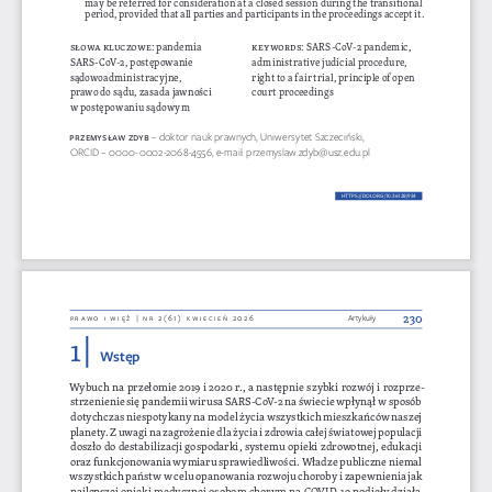
period, provided that all parties and participants in the proceedings accept it.
Słowa kluczowe
: pandemia 
keyword
S
: SARS-CoV-2 pandemic, 
SARS-CoV-2, postępowanie 
administrative judicial procedure, 
sądowoadministracyjne, 
right to a fair trial, principle of open 
prawo do sądu, zasada jawności 
court proceedings
w postępowaniu sądowym
pR
zem
YsŁaW zDYB
– doktor nauk prawnych, Uniwersytet Szczeciński, 
ORCID – 0000-0002-2068-4556, e-mail: przemyslaw.zdyb@usz.edu.pl
HTTPS://DOI.ORG/10.36128/
934
934
230
prawo i więź | nr 2(61) kwiecień 2026
Artykuły
1 | 
Wstęp
Wybuch na przełomie 2019 i 2020 r., a następnie szybki rozwój i rozprze
-
strzenienie się pandemii wirusa SARS-CoV-2 na świecie wpłynął w sposób 
dotychczas niespotykany na model życia wszystkich mieszkańców naszej 
planety. Z uwagi na zagrożenie dla życia i zdrowia całej światowej populacji 
doszło do destabilizacji gospodarki, systemu opieki zdrowotnej, edukacji 
oraz funkcjonowania wymiaru sprawiedliwości. Władze publiczne niemal 
wszystkich państw w celu opanowania rozwoju choroby i zapewnienia jak 
najlepszej opieki medycznej osobom chorym na COVID-19 podjęły działa
-