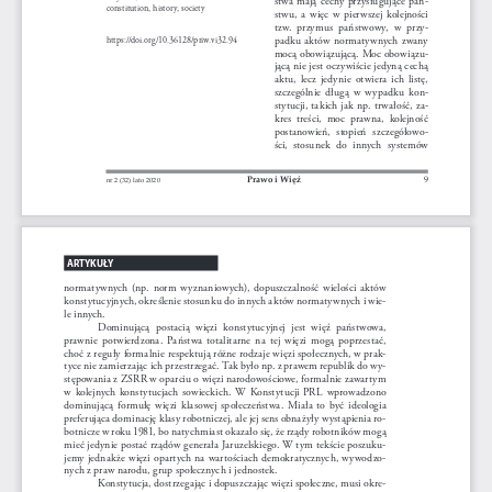
constitution, history, society
stwu,  a  więc  w  pierwszej  kolejności  
tzw.  przymus  państwowy,  w  przy
-
padku  aktów  normatywnych  zwany  
https://doi.org/10.36128/priw.vi32.94
mocą obowiązującą. Moc obowiązu
-
jącą nie jest oczywiście jedyną cechą 
aktu,  lecz  jedynie  otwiera  ich  listę,  
szczególnie  długą  w  wypadku  kon
-
stytucji, takich jak np. trwałość, za
-
kres  treści,  moc  prawna,  kolejność  
postanowień,  stopień  szczegółowo
-
ści,  stosunek  do  innych  systemów  
Prawo i Więź 
9
nr 2 (32) lato 2020
ARTYKUŁY
normatywnych  (np.  norm  wyznaniowych),  dopuszczalność  wielości  aktów  
konstytucyjnych, określenie stosunku do innych aktów normatywnych i wie
-
le innych.
Dominującą  postacią  więzi  konstytucyjnej  jest  więź  państwowa,  
prawnie  potwierdzona.  Państwa  totalitarne  na  tej  więzi  mogą  poprzestać,  
choć z reguły formalnie respektują różne rodzaje więzi społecznych, w prak
-
tyce nie zamierzając ich przestrzegać. Tak było np. z prawem republik do wy
-
stępowania z ZSRR w oparciu o więzi narodowościowe, formalnie zawartym 
w  kolejnych  konstytucjach  sowieckich.  W  Konstytucji  PRL  wprowadzono  
dominującą  formułę  więzi  klasowej  społeczeństwa.  Miała  to  być  ideologia  
preferująca dominację klasy robotniczej, ale jej sens obnażyły wystąpienia ro
-
botnicze w roku 1981, bo natychmiast okazało się, że rządy robotników mogą 
mieć jedynie postać rządów generała Jaruzelskiego. W tym tekście poszuku
-
jemy jednakże więzi opartych na wartościach demokratycznych, wywodzo
-
nych z praw narodu, grup społecznych i jednostek.
Konstytucja, dostrzegając i dopuszczając więzi społeczne, musi okre
-