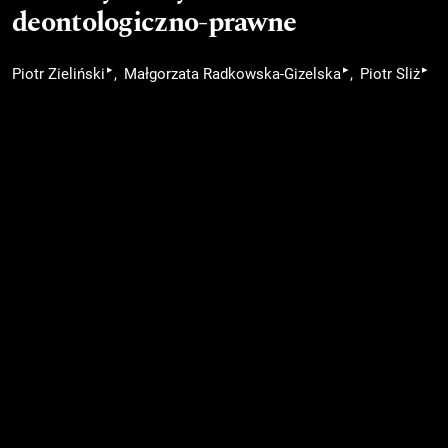
deontologiczno-prawne
▸
▸
▸
Piotr Zieliński
Małgorzata Radkowska-Gizelska
Piotr Sliż