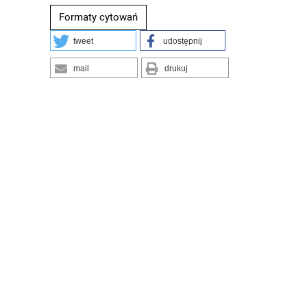
Formaty cytowań
tweet
udostępnij
mail
drukuj