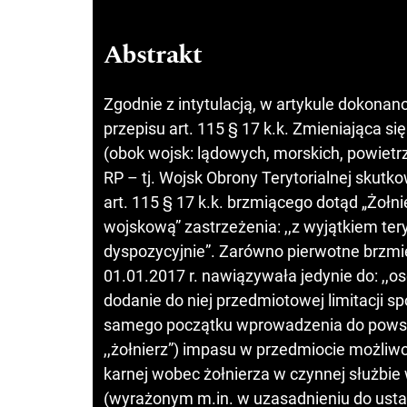
Abstrakt
Zgodnie z intytulacją, w artykule dokonano 
przepisu art. 115 § 17 k.k. Zmieniająca s
(obok wojsk: lądowych, morskich, powietrz
RP – tj. Wojsk Obrony Terytorialnej skut
art. 115 § 17 k.k. brzmiącego dotąd „Żołn
wojskową” zastrzeżenia: ,,z wyjątkiem ter
dyspozycyjnie”. Zarówno pierwotne brzmienie
01.01.2017 r. nawiązywała jedynie do: ,,o
dodanie do niej przedmiotowej limitacji 
samego początku wprowadzenia do powsze
,,żołnierz”) impasu w przedmiocie możli
karnej wobec żołnierza w czynnej służbi
(wyrażonym m.in. w uzasadnieniu do ustaw