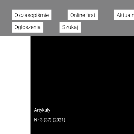
O czasopiśmie
Online first
Aktual
Main menu
Ogłoszenia
Szukaj
Artykuły
Nr 3 (37) (2021)