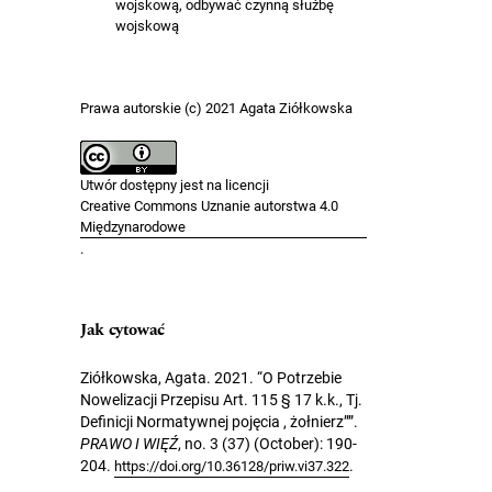
wojskową, odbywać czynną służbę
wojskową
Prawa autorskie (c) 2021 Agata Ziółkowska
Utwór dostępny jest na licencji
Creative Commons Uznanie autorstwa 4.0
Międzynarodowe
.
Jak cytować
Ziółkowska, Agata. 2021. “O Potrzebie
Nowelizacji Przepisu Art. 115 § 17 k.k., Tj.
Definicji Normatywnej pojęcia , żołnierz””.
PRAWO I WIĘŹ
, no. 3 (37) (October): 190-
204.
.
https://doi.org/10.36128/priw.vi37.322