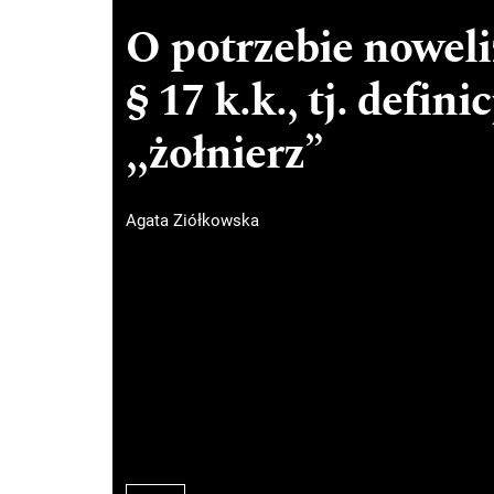
O potrzebie noweliz
§ 17 k.k., tj. defin
,,żołnierz”
Agata Ziółkowska