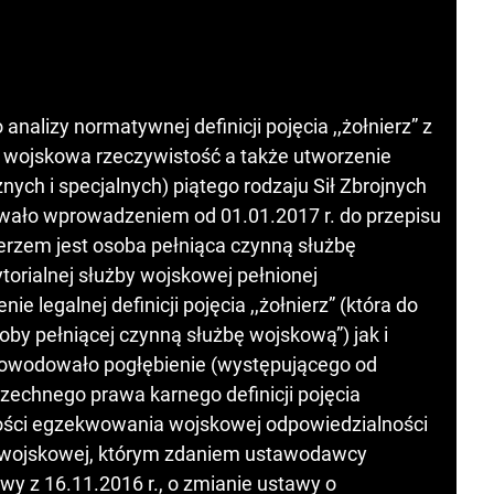
analizy normatywnej definicji pojęcia ,,żołnierz” z
ię wojskowa rzeczywistość a także utworzenie
nych i specjalnych) piątego rodzaju Sił Zbrojnych
kowało wprowadzeniem od 01.01.2017 r. do przepisu
ierzem jest osoba pełniąca czynną służbę
ytorialnej służby wojskowej pełnionej
 legalnej definicji pojęcia ,,żołnierz” (która do
soby pełniącej czynną służbę wojskową”) jak i
spowodowało pogłębienie (występującego od
chnego prawa karnego definicji pojęcia
wości egzekwowania wojskowej odpowiedzialności
e wojskowej, którym zdaniem ustawodawcy
y z 16.11.2016 r., o zmianie ustawy o