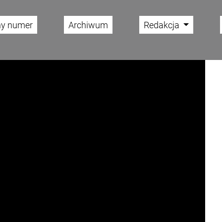
ny numer
Archiwum
Redakcja