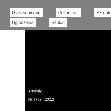
O czasopiśmie
Online first
Aktual
Main menu
Ogłoszenia
Szukaj
Artykuły
Nr 1 (39) (2022)