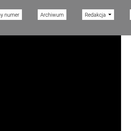
ny numer
Archiwum
Redakcja