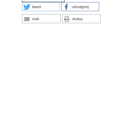
tweet
udostępnij
mail
drukuj