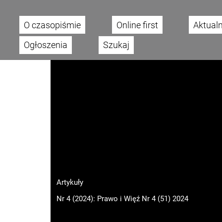
O czasopiśmie
Online first
Aktual
Main menu
Ogłoszenia
Szukaj
Artykuły
Nr 4 (2024): Prawo i Więź Nr 4 (51) 2024