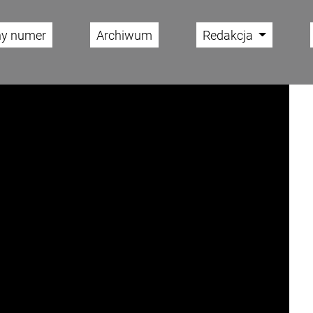
ny numer
Archiwum
Redakcja