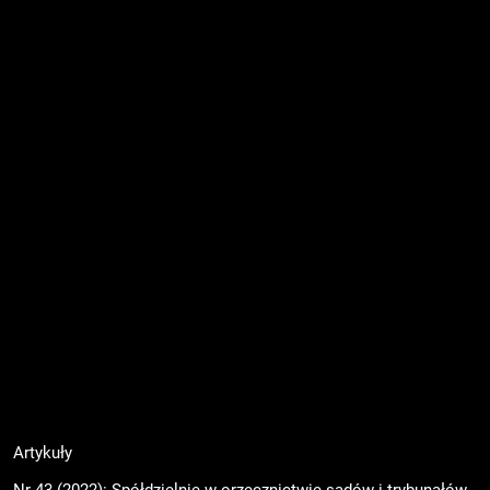
Artykuły
Nr 43 (2022): Spółdzielnie w orzecznictwie sądów i trybunałów