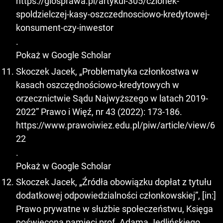
https://glosprawa.pl/artykul-305/czlonek-
spoldzielczej-kasy-oszczednosciowo-kredytowej-
konsument-czy-inwestor
.
Pokaż w Google Scholar
Skoczek Jacek, „Problematyka członkostwa w
kasach oszczędnościowo-kredytowych w
orzecznictwie Sądu Najwyższego w latach 2019-
2022” Prawo i Więź, nr 43 (2022): 173-186.
https://www.prawoiwiez.edu.pl/piw/article/view/6
22
.
Pokaż w Google Scholar
Skoczek Jacek, „Źródła obowiązku dopłat z tytułu
dodatkowej odpowiedzialności członkowskiej”, [in:]
Prawo prywatne w służbie społeczeństwu, Księga
poświęcona pamięci prof. Adama Jedlińskiego.