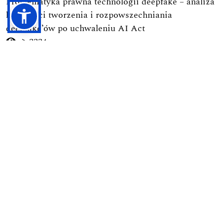
Problematyka prawna technologii deepfake – analiza
legalności tworzenia i rozpowszechniania
deepfake’ów po uchwaleniu AI Act
3334
-->
Podejmowanie uchwał przez walne zgromadzenie
spółdzielni mieszkaniowej w orzecznictwie Sądu
Najwyższego
2437
-->
Ramy prawne budownictwa na terenie parków
narodowych
1726
-->
Obowiązek obrony Ojczyzny w świetle polskich
regulacji prawnych
1724
-->
Pierwsza nowoczesna kodyfikacja postępowania
karnego w Polsce (1928): Geneza, autorzy, zasady i