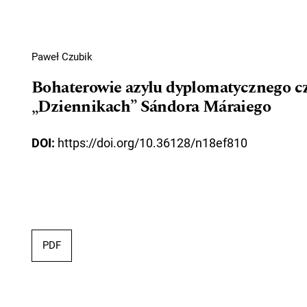
Paweł Czubik
Bohaterowie azylu dyplomatycznego cz
„Dziennikach” Sándora Máraiego
DOI:
https://doi.org/10.36128/n18ef810
PDF