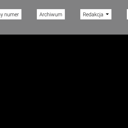
ny numer
Archiwum
Redakcja