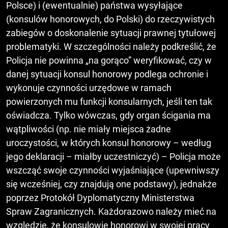
Polsce) i (ewentualnie) państwa wysyłające
(konsulów honorowych, do Polski) do rzeczywistych
zabiegów o doskonalenie sytuacji prawnej tytułowej
problematyki. W szczególności należy podkreślić, że
Policja nie powinna „na gorąco” weryfikować, czy w
danej sytuacji konsul honorowy podlega ochronie i
wykonuje czynności urzędowe w ramach
powierzonych mu funkcji konsularnych, jeśli ten tak
oświadcza. Tylko wówczas, gdy organ ścigania ma
wątpliwości (np. nie miały miejsca żadne
uroczystości, w których konsul honorowy – według
jego deklaracji – miałby uczestniczyć) – Policja może
wszcząć swoje czynności wyjaśniające (upewniwszy
się wcześniej, czy znajdują one podstawy), jednakże
poprzez Protokół Dyplomatyczny Ministerstwa
Spraw Zagranicznych. Każdorazowo należy mieć na
względzie, że konsulowie honorowi w swojej pracy