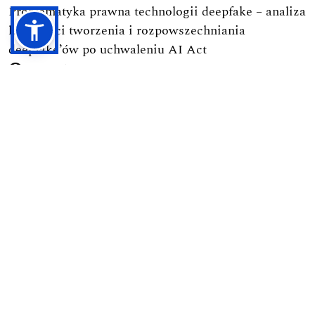
Problematyka prawna technologii deepfake – analiza
legalności tworzenia i rozpowszechniania
deepfake’ów po uchwaleniu AI Act
3376
-->
Podejmowanie uchwał przez walne zgromadzenie
spółdzielni mieszkaniowej w orzecznictwie Sądu
Najwyższego
2434
-->
Obowiązek obrony Ojczyzny w świetle polskich
regulacji prawnych
1762
-->
Ramy prawne budownictwa na terenie parków
narodowych
1731
-->
Pierwsza nowoczesna kodyfikacja postępowania
karnego w Polsce (1928): Geneza, autorzy, zasady i