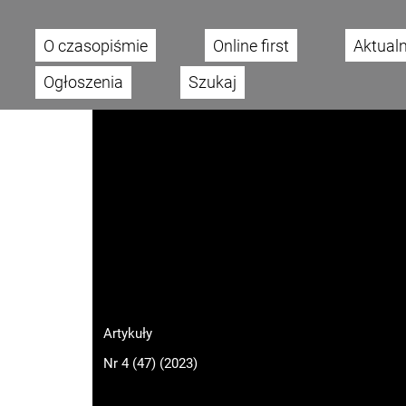
O czasopiśmie
Online first
Aktual
Main menu
Ogłoszenia
Szukaj
Artykuły
Nr 4 (47) (2023)