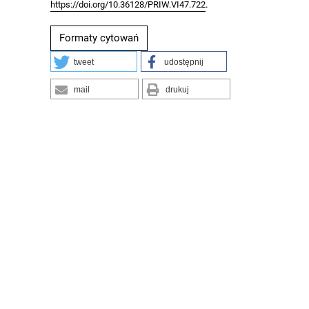
.
https://doi.org/10.36128/PRIW.VI47.722
Formaty cytowań
tweet
udostępnij
mail
drukuj