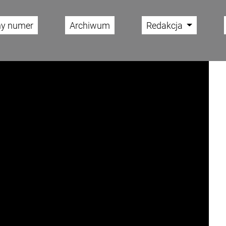
ny numer
Archiwum
Redakcja