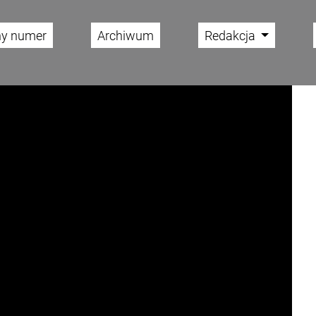
ny numer
Archiwum
Redakcja