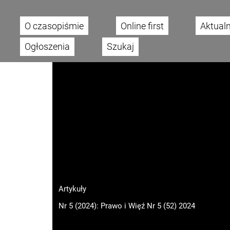
O czasopiśmie
Online first
Aktual
Main menu
Ogłoszenia
Szukaj
Artykuły
Nr 5 (2024): Prawo i Więź Nr 5 (52) 2024