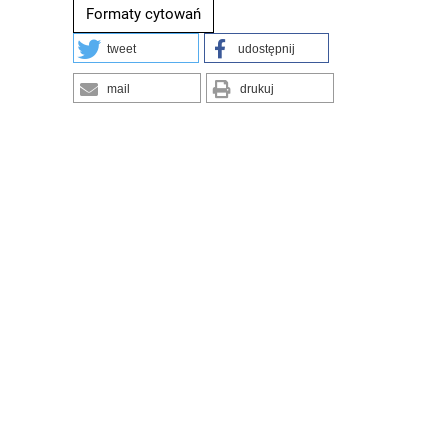
Formaty cytowań
tweet
udostępnij
mail
drukuj