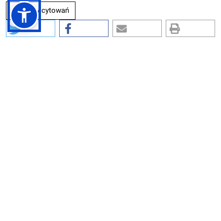
Formaty cytowań
Inne teksty tego samego autora
Łukasz Młynarkiewicz,
Podstawowe zasady systemu ochrony przed
promieniowaniem jonizującym Międzynarodowej
Agencji Energii Atomowej w polskim prawie
atomowym
,
PRAWO i WIĘŹ: Nr 4 (47) (2023)