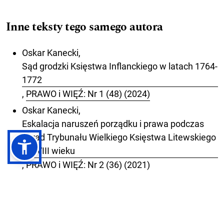
Inne teksty tego samego autora
Oskar Kanecki,
Sąd grodzki Księstwa Inflanckiego w latach 1764-
1772
,
PRAWO i WIĘŹ: Nr 1 (48) (2024)
Oskar Kanecki,
Eskalacja naruszeń porządku i prawa podczas
obrad Trybunału Wielkiego Księstwa Litewskiego
w XVIII wieku
,
PRAWO i WIĘŹ: Nr 2 (36) (2021)
Oskar Kanecki,
Naruszenia przepisów III Statutu litewskiego w
działalności sądów szlacheckich II połowy XVIII
wieku