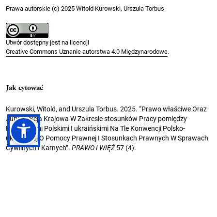
Prawa autorskie (c) 2025 Witold Kurowski, Urszula Torbus
Utwór dostępny jest na licencji
Creative Commons Uznanie autorstwa 4.0 Międzynarodowe
.
Jak cytować
Kurowski, Witold, and Urszula Torbus. 2025. “Prawo właściwe Oraz
Jurysdykcja Krajowa W Zakresie stosunków Pracy pomiędzy
Podmiotami Polskimi I ukraińskimi Na Tle Konwencji Polsko-
ukraińskiej O Pomocy Prawnej I Stosunkach Prawnych W Sprawach
Cywilnych I Karnych”.
PRAWO I WIĘŹ
57 (4).
.
https://doi.org/10.36128/PRIW.VI57.1407
Formaty cytowań