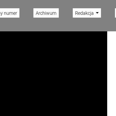
ny numer
Archiwum
Redakcja