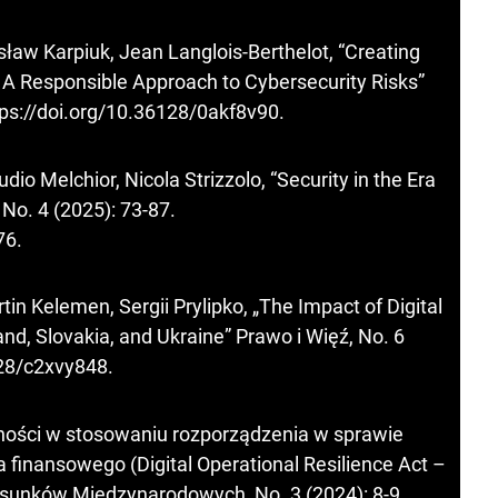
sław Karpiuk, Jean Langlois-Berthelot, “Creating
s. A Responsible Approach to Cybersecurity Risks”
tps://doi.org/10.36128/0akf8v90
.
dio Melchior, Nicola Strizzolo, “Security in the Era
 No. 4 (2025): 73-87.
76
.
in Kelemen, Sergii Prylipko, „The Impact of Digital
nd, Slovakia, and Ukraine” Prawo i Więź, No. 6
128/c2xvy848
.
lności w stosowaniu rozporządzenia w sprawie
 finansowego (Digital Operational Resilience Act –
osunków Międzynarodowych, No. 3 (2024): 8-9.