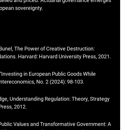
elled and priced. Actuarial governance emerges
ropean sovereignty.
Bunel, The Power of Creative Destruction:
tions. Harvard: Harvard University Press, 2021.
“Investing in European Public Goods While
Intereconomics, No. 2 (2024): 98-103.
dge, Understanding Regulation: Theory, Strategy
Press, 2012.
, Public Values and Transformative Government: A