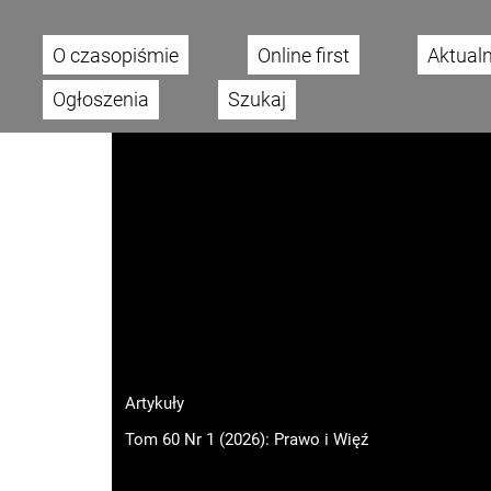
O czasopiśmie
Online first
Aktual
Main menu
Ogłoszenia
Szukaj
Artykuły
Tom 60 Nr 1 (2026): Prawo i Więź