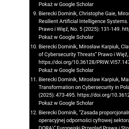
Pokaż w Google Scholar
Bierecki Dominik, Christophe Gaie, Miro
Resilient Artificial Intelligence System
Prawo i Więź, No. 5 (2025): 131-149.
ht
Pokaż w Google Scholar
Bierecki Dominik, Mirosław Karpiuk, Clau
of Cybersecurity Threats” Prawo i Więź,
https://doi.org/10.36128/PRIW.VI57.14
Pokaż w Google Scholar
Bierecki Dominik, Mirosław Karpiuk, Mart
Transformation on Cybersecurity in Pola
(2025): 473-495.
https://doi.org/10.36
Pokaż w Google Scholar
Bierecki Dominik, “Zasada proporcjona
operacyjnej odporności cyfrowej sektora
DORA)” Europejski Przegląd Prawa i St