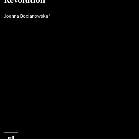
Revolution
▸
Joanna Bocianowska
pdf