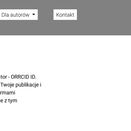
Dla autorów
Kontakt
ator - ORRCID ID.
Twoje publikacje i
formami
e z tym