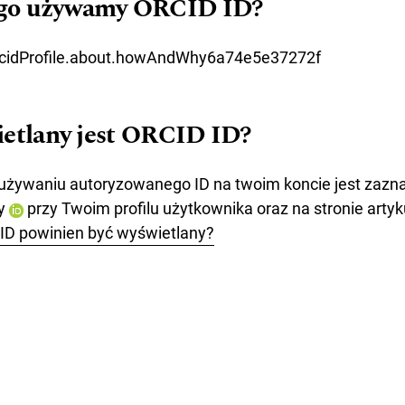
zego używamy ORCID ID?
orcidProfile.about.howAndWhy6a74e5e37272f
ietlany jest ORCID ID?
używaniu autoryzowanego ID na twoim koncie jest zazn
ny
przy Twoim profilu użytkownika oraz na stronie artyk
ID powinien być wyświetlany?