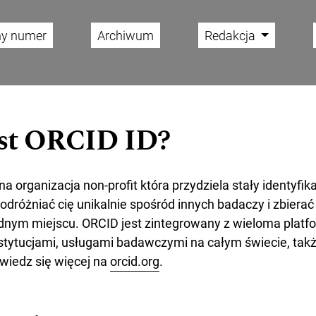
ny numer
Archiwum
Redakcja
st ORCID ID?
a organizacja non-profit która przydziela stały identyfik
dróżniać cię unikalnie spośród innych badaczy i zbierać 
ednym miejscu. ORCID jest zintegrowany z wieloma plat
tytucjami, usługami badawczymi na całym świecie, takż
iedz się więcej na
orcid.org
.