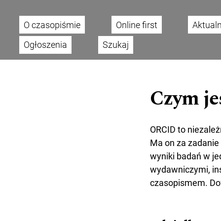
O czasopiśmie
Online first
Aktual
Main menu
Ogłoszenia
Szukaj
Czym je
ORCID to niezależn
Ma on za zadanie o
wyniki badań w j
wydawniczymi, ins
czasopismem. Dow