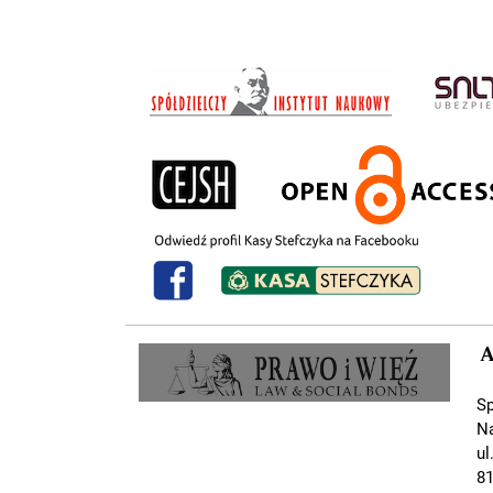
A
Sp
N
ul
81