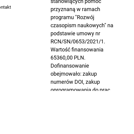
stanowiących pomoc
ntakt
przyznaną w ramach
programu "Rozwój
czasopism naukowych" na
podstawie umowy nr
RCN/SN/0653/2021/1.
Wartość finansowania
65360,00 PLN.
Dofinansowanie
obejmowało: zakup
numerów DOI, zakup
oprogramowania do prac
edytorskich, koszty
prowadzenia strony
internetowej, tłumaczenie
na języki obce artykułów i
ich streszczenia a także