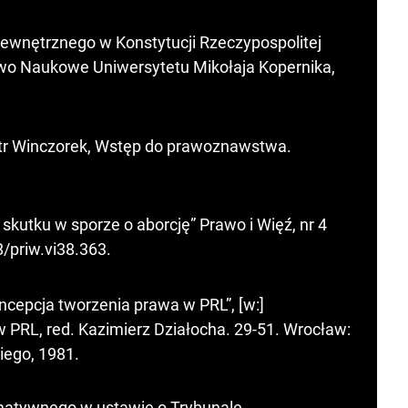
ewnętrznego w Konstytucji Rzeczypospolitej
two Naukowe Uniwersytetu Mikołaja Kopernika,
otr Winczorek, Wstęp do prawoznawstwa.
kutku w sporze o aborcję” Prawo i Więź, nr 4
8/priw.vi38.363
.
ncepcja tworzenia prawa w PRL”, [w:]
 PRL, red. Kazimierz Działocha. 29-51. Wrocław:
ego, 1981.
rmatywnego w ustawie o Trybunale