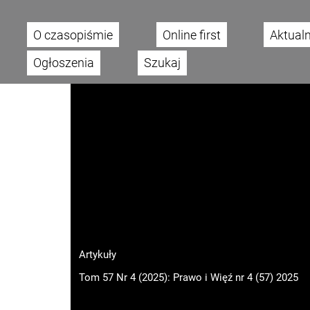
O czasopiśmie
Online first
Aktual
Main menu
Ogłoszenia
Szukaj
Artykuły
Tom 57 Nr 4 (2025): Prawo i Więź nr 4 (57) 2025