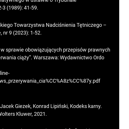
-3 (1989): 41-59.
lskiego Towarzystwa Nadciśnienia Tętniczego –
 nr 9 (2023): 1-52.
h w sprawie obowiązujących przepisów prawnych
erwania ciąży”. Warszawa: Wydawnictwo Ordo
line-
Z_ws_przerywania_cia%CC%A8z%CC%87y.pdf
acek Giezek, Konrad Lipiński, Kodeks karny.
olters Kluwer, 2021.