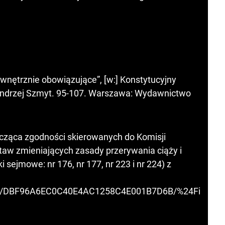
nętrznie obowiązujące”, [w:] Konstytucyjny
 Andrzej Szmyt. 95-107. Warszawa: Wydawnictwo
ycząca zgodności skierowanych do Komisji
taw zmieniających zasady przerywania ciąży i
i sejmowe: nr 176, nr 177, nr 223 i nr 224) z
nsf/0/DBF96A6EC0C40E4AC1258C4E001B7D6B/%24Fi