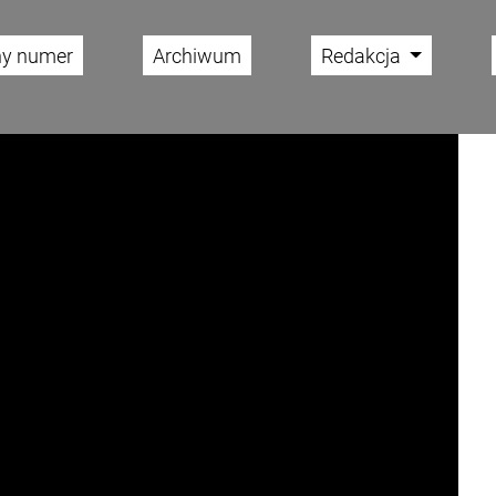
ny numer
Archiwum
Redakcja