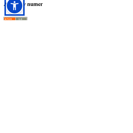
Aktualny numer
Język / Language
English
Polski