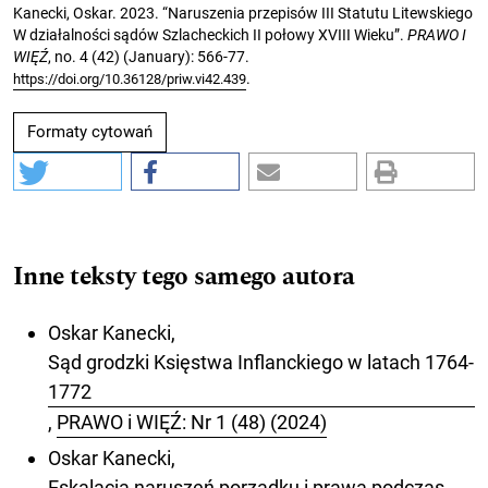
Kanecki, Oskar. 2023. “Naruszenia przepisów III Statutu Litewskiego
W działalności sądów Szlacheckich II połowy XVIII Wieku”.
PRAWO I
WIĘŹ
, no. 4 (42) (January): 566-77.
.
https://doi.org/10.36128/priw.vi42.439
Formaty cytowań
Inne teksty tego samego autora
Oskar Kanecki,
Sąd grodzki Księstwa Inflanckiego w latach 1764-
1772
,
PRAWO i WIĘŹ: Nr 1 (48) (2024)
Oskar Kanecki,
Eskalacja naruszeń porządku i prawa podczas