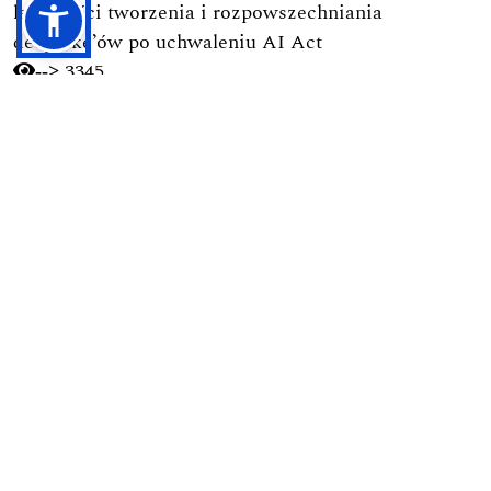
legalności tworzenia i rozpowszechniania
deepfake’ów po uchwaleniu AI Act
3345
-->
Podejmowanie uchwał przez walne zgromadzenie
spółdzielni mieszkaniowej w orzecznictwie Sądu
Najwyższego
2433
-->
Obowiązek obrony Ojczyzny w świetle polskich
regulacji prawnych
1742
-->
Ramy prawne budownictwa na terenie parków
narodowych
1728
-->
Pierwsza nowoczesna kodyfikacja postępowania
karnego w Polsce (1928): Geneza, autorzy, zasady i
ich pochodzenie