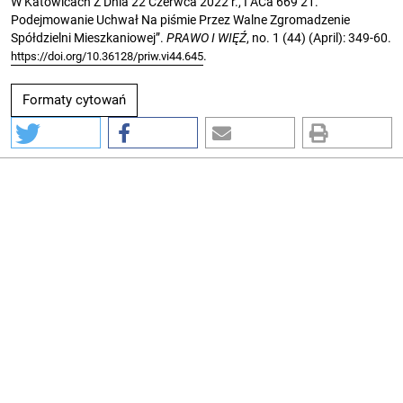
W Katowicach Z Dnia 22 Czerwca 2022 r., I ACa 669 21.
Podejmowanie Uchwał Na piśmie Przez Walne Zgromadzenie
Spółdzielni Mieszkaniowej”.
PRAWO I WIĘŹ
, no. 1 (44) (April): 349-60.
.
https://doi.org/10.36128/priw.vi44.645
Formaty cytowań