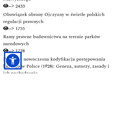
2433
-->
Obowiązek obrony Ojczyzny w świetle polskich
regulacji prawnych
1755
-->
Ramy prawne budownictwa na terenie parków
narodowych
1728
-->
Pierwsza nowoczesna kodyfikacja postępowania
karnego w Polsce (1928): Geneza, autorzy, zasady i
ich pochodzenie
1694
-->
Przesyłanie Tekstów
Proces Recenzyjny
Polityka Prywatności