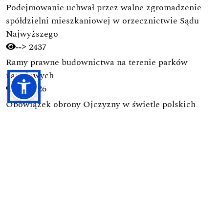
Podejmowanie uchwał przez walne zgromadzenie
spółdzielni mieszkaniowej w orzecznictwie Sądu
Najwyższego
2437
-->
Ramy prawne budownictwa na terenie parków
narodowych
1726
-->
Obowiązek obrony Ojczyzny w świetle polskich
regulacji prawnych
1724
-->
Pierwsza nowoczesna kodyfikacja postępowania
karnego w Polsce (1928): Geneza, autorzy, zasady i
ich pochodzenie
1689
-->