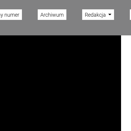
ny numer
Archiwum
Redakcja