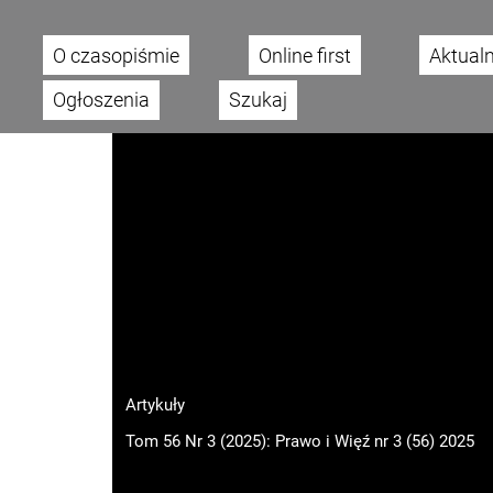
O czasopiśmie
Online first
Aktual
Main menu
Ogłoszenia
Szukaj
Artykuły
Tom 56 Nr 3 (2025): Prawo i Więź nr 3 (56) 2025