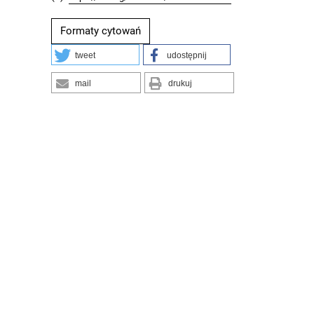
Formaty cytowań
tweet
udostępnij
mail
drukuj