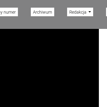
ny numer
Archiwum
Redakcja