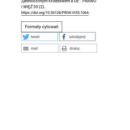
Zjednoczonym Królestwem a UE”.
PRAWO
I WIĘŹ
55 (2).
.
https://doi.org/10.36128/PRIW.VI55.1064
Formaty cytowań
tweet
udostępnij
mail
drukuj