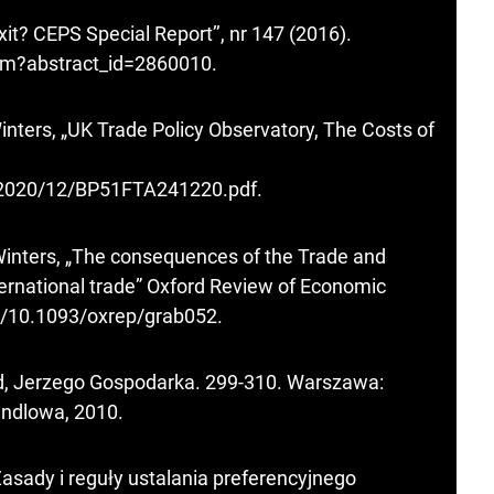
t? CEPS Special Report’’, nr 147 (2016).
cfm?abstract_id=2860010
.
Winters, „UK Trade Policy Observatory, The Costs of
es/2020/12/BP51FTA241220.pdf
.
n Winters, „The consequences of the Trade and
ernational trade” Oxford Review of Economic
rg/10.1093/oxrep/grab052
.
d, Jerzego Gospodarka. 299-310. Warszawa:
ndlowa, 2010.
sady i reguły ustalania preferencyjnego