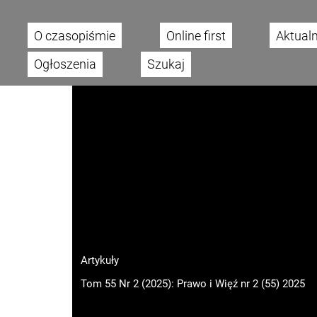
O czasopiśmie
Online first
Aktual
Main menu
Ogłoszenia
Szukaj
Artykuły
Tom 55 Nr 2 (2025): Prawo i Więź nr 2 (55) 2025