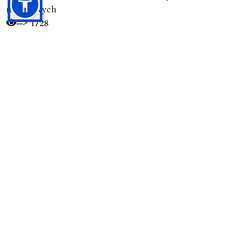
narodowych
1728
-->
Pierwsza nowoczesna kodyfikacja postępowania
karnego w Polsce (1928): Geneza, autorzy, zasady i
ich pochodzenie
1694
-->
Przesyłanie Tekstów
Proces Recenzyjny
Polityka Prywatności
Zasady Etyki Publikacyjnej
Dla Czytelników
Dla Autorów / Prawa Autorskie
Dla Bibliotekarzy