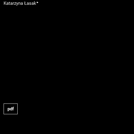
▸
Katarzyna Łasak
pdf