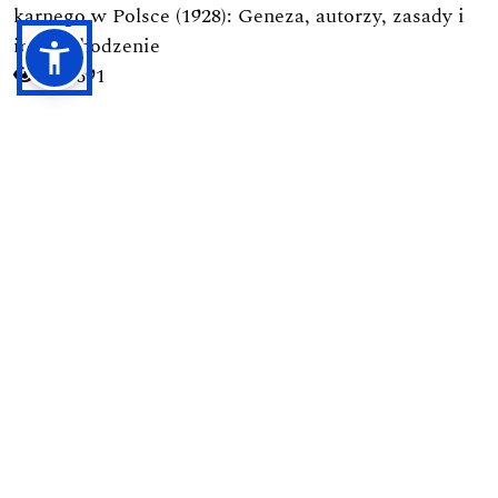
karnego w Polsce (1928): Geneza, autorzy, zasady i
ich pochodzenie
1691
-->
Przesyłanie Tekstów
Proces Recenzyjny
Polityka Prywatności
Zasady Etyki Publikacyjnej
Dla Czytelników
Dla Autorów / Prawa Autorskie
Dla Bibliotekarzy
Aktualny numer