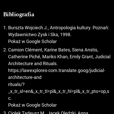
Bibliografia
Burszta Wojciech J., Antropologia kultury. Poznań:
Wydawnictwo Zysk i Ska, 1998.
Pokaż w Google Scholar
Camion Clément, Karine Bates, Siena Anstis,
Catherine Piché, Mariko Khan, Emily Grant, Judicial
Architecture and Rituals.
https://lawexplores-com.translate.goog/judicial-
architecture-and
rituals/?
_x_tr_sl=en&_x_tr_tl=pl&_x_tr_hl=pl&_x_tr_pto=op,s
c.
Pokaż w Google Scholar
Ciołek Tadeusz M., Jacek Olędzki, Anna