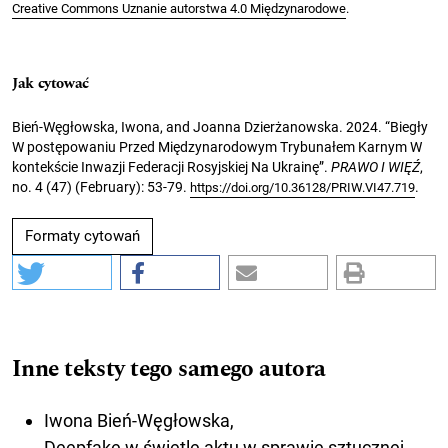
Creative Commons Uznanie autorstwa 4.0 Międzynarodowe
.
Jak cytować
Bień-Węgłowska, Iwona, and Joanna Dzierżanowska. 2024. “Biegły
W postępowaniu Przed Międzynarodowym Trybunałem Karnym W
kontekście Inwazji Federacji Rosyjskiej Na Ukrainę”.
PRAWO I WIĘŹ
,
no. 4 (47) (February): 53-79.
.
https://doi.org/10.36128/PRIW.VI47.719
Formaty cytowań
Inne teksty tego samego autora
Iwona Bień-Węgłowska,
Deepfake w świetle aktu w sprawie sztucznej