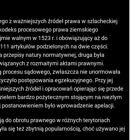
ego z ważniejszych źródeł prawa w szlacheckiej
y kodeks procesowego prawa ziemskiego
mie walnym w 1523 r. i obowiązujący aż do
111 artykułów podzielonych na dwie części.
a przepisy natury normatywnej, druga była
wiązanych z rozmaitymi aktami prawnymi.
cją procesu sądowego, zwłaszcza nie unormowała
tyczyło postępowania egzekucyjnego. Przy jej
śniejszych źródeł i opracowań opierając się przede
dziełem bardzo pożytecznym stojącym na niezłym
 postanowieniem było wprowadzenie apelacji.
 do obrotu prawnego w różnych terytoriach
yła się też zbytnią popularnością, choć używano jej