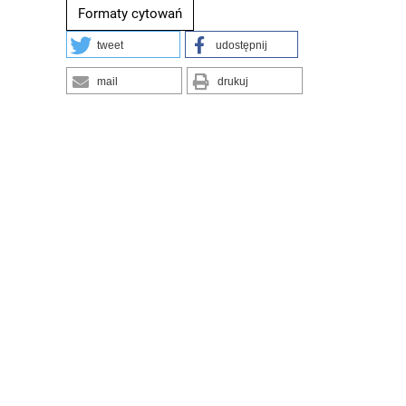
Formaty cytowań
tweet
udostępnij
mail
drukuj