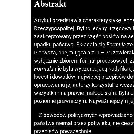
Abstrakt
Artykuł przedstawia charakterystykę jedn
Rzeczypospolitej. Był to jedyny urzędow
zaakceptowany przez część posłów na sej
upadku państwa. Składała się
Formula
ze 
Pierwsza, obejmująca art. 1 – 75 zawierał
wyłącznie zbiorem formuł procesowych z
Formula
nie była wyczerpującą kodyfika
kwestii dowodów; najwięcej przepisów do
opracowaniu jej autorzy korzystali z wcze
wszystkim na prawie małopolskim. Była 
poziomie prawniczym. Najważniejszym jej
Z powodów politycznych wprowadzano ją
państwa niemal przez pół wieku, nie ciesz
przepisów powszechnie.