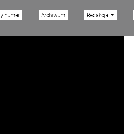
ny numer
Archiwum
Redakcja