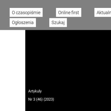
O czasopiśmie
Online first
Aktual
Main menu
Ogłoszenia
Szukaj
Artykuły
Nr 3 (46) (2023)