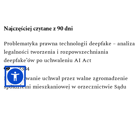
Najczęściej czytane z 90 dni
Problematyka prawna technologii deepfake – analiza
legalności tworzenia i rozpowszechniania
deepfake’ów po uchwaleniu AI Act
3334
-->
Podejmowanie uchwał przez walne zgromadzenie
spółdzielni mieszkaniowej w orzecznictwie Sądu
Najwyższego
2437
-->
Ramy prawne budownictwa na terenie parków
narodowych
1726
-->