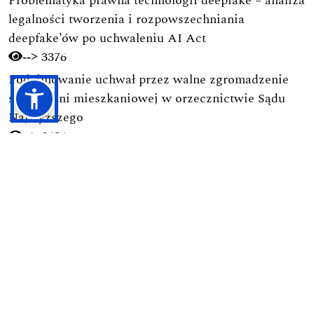
Problematyka prawna technologii deepfake – analiza
legalności tworzenia i rozpowszechniania
deepfake’ów po uchwaleniu AI Act
3376
-->
Podejmowanie uchwał przez walne zgromadzenie
spółdzielni mieszkaniowej w orzecznictwie Sądu
Najwyższego
2434
-->
Obowiązek obrony Ojczyzny w świetle polskich
regulacji prawnych
1762
-->
Ramy prawne budownictwa na terenie parków
narodowych
1731
-->
Pierwsza nowoczesna kodyfikacja postępowania
karnego w Polsce (1928): Geneza, autorzy, zasady i