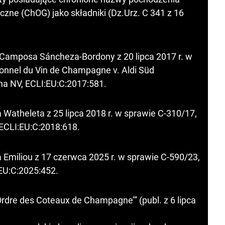
czne (ChOG) jako składniki (Dz.Urz. C 341 z 16
 Camposa Sáncheza-Bordony z 20 lipca 2017 r. w
ionnel du Vin de Champagne v. Aldi Süd
a NV, ECLI:EU:C:2017:581.
 Watheleta z 25 lipca 2018 r. w sprawie C‑310/17,
 ECLI:EU:C:2018:618.
 Emiliou z 17 czerwca 2025 r. w sprawie C‑590/23,
:EU:C:2025:452.
‘Ordre des Coteaux de Champagne’” (publ. z 6 lipca