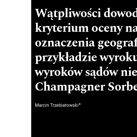
Wątpliwości dowo
kryterium oceny n
oznaczenia geogra
przykładzie wyrok
wyroków sądów nie
Champagner Sorbe
▸
Marcin Trzebiatowski