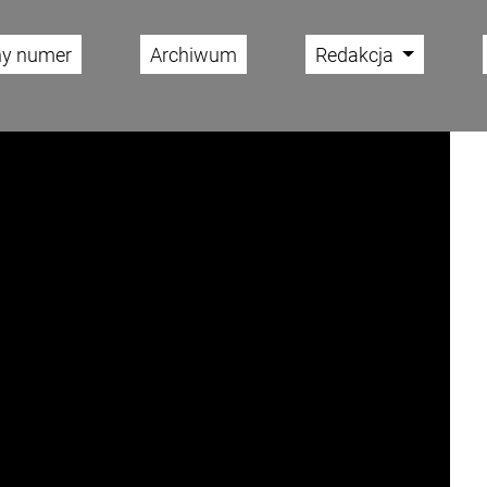
ny numer
Archiwum
Redakcja