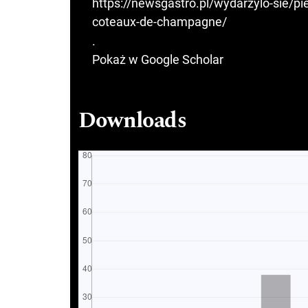
https://newsgastro.pl/wydarzylo-sie/pie
coteaux-de-champagne/
.
Pokaż w Google Scholar
Downloads