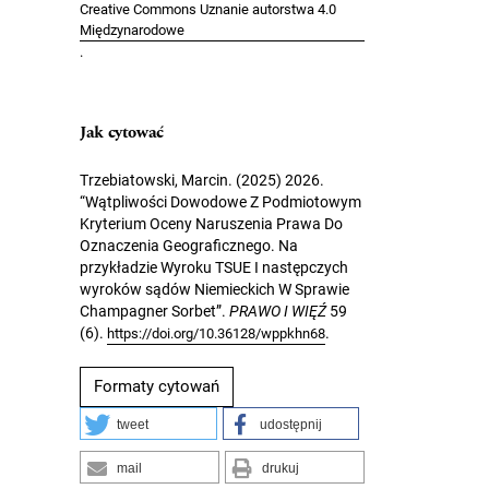
Creative Commons Uznanie autorstwa 4.0
Międzynarodowe
.
Jak cytować
Trzebiatowski, Marcin. (2025) 2026.
“Wątpliwości Dowodowe Z Podmiotowym
Kryterium Oceny Naruszenia Prawa Do
Oznaczenia Geograficznego. Na
przykładzie Wyroku TSUE I następczych
wyroków sądów Niemieckich W Sprawie
Champagner Sorbet”.
PRAWO I WIĘŹ
59
(6).
.
https://doi.org/10.36128/wppkhn68
Formaty cytowań
tweet
udostępnij
mail
drukuj