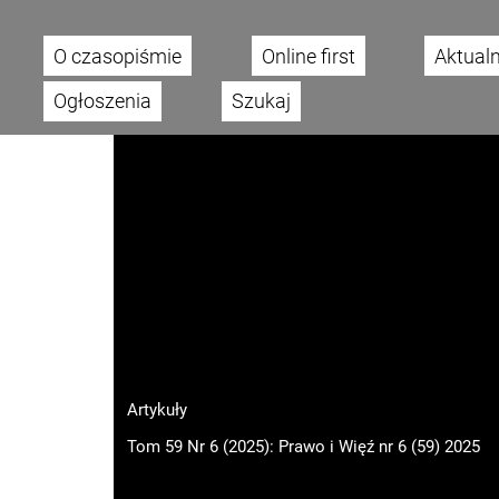
O czasopiśmie
Online first
Aktual
Main menu
Ogłoszenia
Szukaj
Artykuły
Tom 59 Nr 6 (2025): Prawo i Więź nr 6 (59) 2025