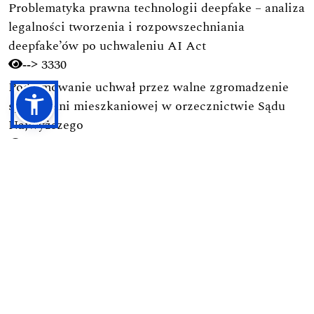
Problematyka prawna technologii deepfake – analiza
legalności tworzenia i rozpowszechniania
deepfake’ów po uchwaleniu AI Act
3330
-->
Podejmowanie uchwał przez walne zgromadzenie
spółdzielni mieszkaniowej w orzecznictwie Sądu
Najwyższego
2442
-->
Ramy prawne budownictwa na terenie parków
narodowych
1727
-->
Obowiązek obrony Ojczyzny w świetle polskich
regulacji prawnych
1722
-->
Pierwsza nowoczesna kodyfikacja postępowania
karnego w Polsce (1928): Geneza, autorzy, zasady i